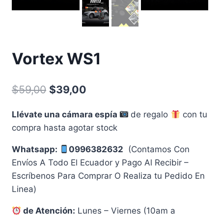
Vortex WS1
El
El
$
59,00
$
39,00
precio
precio
Llévate una cámara espía
de regalo
con tu
original
actual
compra hasta agotar stock
era:
es:
Whatsapp:
0996382632
(Contamos Con
$59,00.
$39,00.
Envíos A Todo El Ecuador y Pago Al Recibir –
Escríbenos Para Comprar O Realiza tu Pedido En
Linea)
de Atención:
Lunes – Viernes (10am a