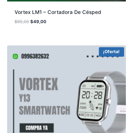
Vortex LM1 – Cortadora De Césped
El
El
$
65,00
$
49,00
precio
precio
original
actual
era:
es:
$65,00.
$49,00.
¡Oferta!