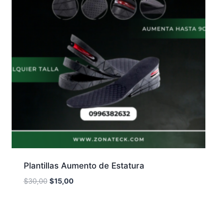
Plantillas Aumento de Estatura
El
El
$
30,00
$
15,00
precio
precio
original
actual
era:
es: