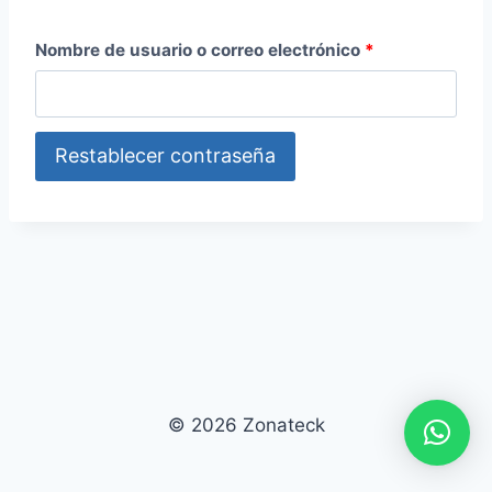
O
Nombre de usuario o correo electrónico
*
b
l
Restablecer contraseña
i
g
a
t
o
r
i
© 2026 Zonateck
o